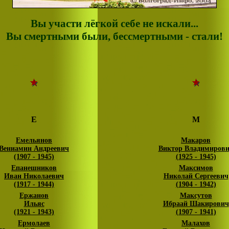
Вы участи лёгкой себе не искали...
Вы смертными были, бессмертными - стали!
Е
М
Емельянов
Макаров
Вениамин Андреевич
Виктор Владимиров
(1907 - 1945)
(1925 - 1945)
Епанешников
Максимов
Иван Николаевич
Николай Сергеевич
(1917 - 1944)
(1904 - 1942)
Ержанов
Максутов
Ильяс
Ибраай Шакирович
(1921 - 1943)
(1907 - 1941)
Ермолаев
Малахов