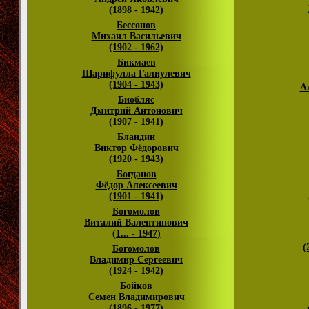
(1898 - 1942)
Бессонов
Михаил Васильевич
(1902 - 1962)
Бикмаев
Шарифулла Галиулевич
(1904 - 1943)
А
Биобляс
Дмитрий Антонович
(1907 - 1941)
Бландин
Виктор Фёдорович
(1920 - 1943)
Богданов
Фёдор Алексеевич
(1901 - 1941)
Богомолов
Виталий Валентинович
(1... - 1947)
(
Богомолов
Владимир Сергеевич
(1924 - 1942)
Бойков
Семен Владимирович
(1896 - 1977)