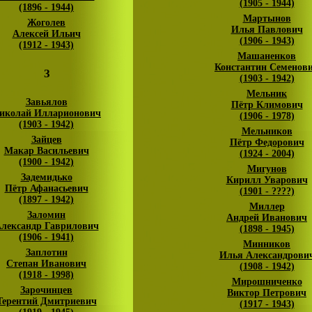
(1905 - 1944)
(1896 - 1944)
Мартынов
Жоголев
Илья Павлович
Алексей Ильич
(1906 - 1943)
(1912 - 1943)
Машаненков
Константин Семенов
З
(1903 - 1942)
Мельник
Завьялов
Пётр Климович
иколай Илларионович
(1906 - 1978)
(1903 - 1942)
Мельников
Зайцев
Пётр Федорович
Макар Васильевич
(1924 - 2004)
(1900 - 1942)
Мигунов
Задемидько
Кирилл Уварович
Пётр Афанасьевич
(1901 - ????)
(1897 - 1942)
Миллер
Заломин
Андрей Иванович
лександр Гаврилович
(1898 - 1945)
(1906 - 1941)
Минников
Заплотин
Илья Александрови
Степан Иванович
(1908 - 1942)
(1918 - 1998)
Мирошниченко
Зарочинцев
Виктор Петрович
Терентий Дмитриевич
(1917 - 1943)