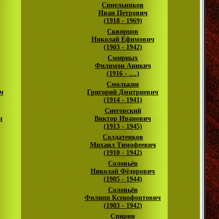
Синельников
Иван Петрович
(1918 - 1969)
Скворцов
Николай Ефимович
(1903 - 1942)
Смирных
Филимон Аникич
(1916 - ....)
Смолькин
ч
Григорий Дмитриевич
(1914 - 1941)
Снеговский
ч
Виктор Иванович
(1913 - 1945)
Солдатенков
Михаил Тимофеевич
(1910 - 1942)
Соловьёв
Николай Фёдорович
(1905 - 1944)
Соловьёв
Филипп Ксенофонтович
(1903 - 1942)
Спирин