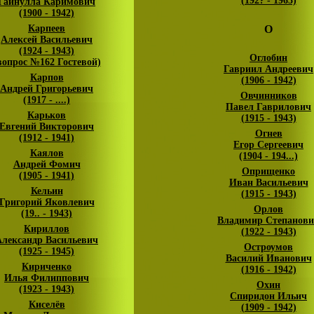
(192? - 1963)
Гайнулла Каримович
(1900 - 1942)
Карпеев
О
Алексей Васильевич
(1924 - 1943)
Оглобин
вопрос №162 Гостевой)
Гавриил Андреевич
Карпов
(1906 - 1942)
Андрей Григорьевич
Овчинников
(1917 - ....)
Павел Гаврилович
Карьков
(1915 - 1943)
Евгений Викторович
Огнев
(1912 - 1941)
Егор Сергеевич
Каялов
(1904 - 194...)
Андрей Фомич
Оприщенко
(1905 - 1941)
Иван Васильевич
Кельин
(1915 - 1943)
Григорий Яковлевич
Орлов
(19.. - 1943)
Владимир Степанов
Кириллов
(1922 - 1943)
Александр Васильевич
Остроумов
(1925 - 1945)
Василий Иванович
Кириченко
(1916 - 1942)
Илья Филиппович
Охин
(1923 - 1943)
Спиридон Ильич
Киселёв
(1909 - 1942)