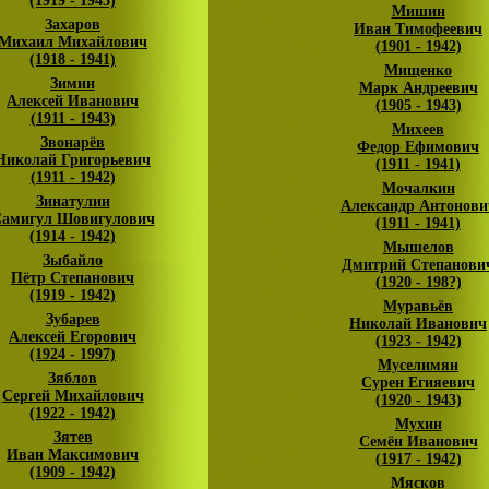
(1919 - 1945)
Мишин
Захаров
Иван Тимофеевич
Михаил Михайлович
(1901 - 1942)
(1918 - 1941)
Мищенко
Зимин
Марк Андреевич
Алексей Иванович
(1905 - 1943)
(1911 - 1943)
Михеев
Звонарёв
Федор Ефимович
Николай Григорьевич
(1911 - 1941)
(1911 - 1942)
Мочалкин
Зинатулин
Александр Антонови
амигул Шовигулович
(1911 - 1941)
(1914 - 1942)
Мышелов
Зыбайло
Дмитрий Степанови
Пётр Степанович
(1920 - 198?)
(1919 - 1942)
Муравьёв
Зубарев
Николай Иванович
Алексей Егорович
(1923 - 1942)
(1924 - 1997)
Муселимян
Зяблов
Сурен Егияевич
Сергей Михайлович
(1920 - 1943)
(1922 - 1942)
Мухин
Зятев
Семён Иванович
Иван Максимович
(1917 - 1942)
(1909 - 1942)
Мясков