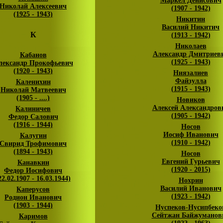
Маркел Денисович
Николай Алексеевич
(1907 - 1942)
(1925 - 1943)
Никитин
Василий Никитич
К
(1913 - 1942)
Николаев
Александр Дмитриев
Кабанов
(1925 - 1943)
лександр Прокофьевич
(1920 - 1943)
Ниязалиев
Файзулла
Каленихин
(1915 - 1943)
Николай Матвеевич
(1905 - ....)
Новиков
Алексей Александров
Калиничев
(1905 - 1942)
Федор Салович
(1916 - 1944)
Носов
Иосиф Иванович
Калугин
(1910 - 1942)
Свирид Трофимович
(1894 - 1943)
Носов
Евгений Гурьевич
Канавкин
(1920 - 2015)
Федор Иосифович
22.02.1907 - 16.03.1944)
Нохрин
Василий Иванович
Каперусов
(1923 - 1942)
Родион Иванович
(1903 - 1944)
Нуспеков-Нусипбеко
Сейтжан Байжуманов
Каримов