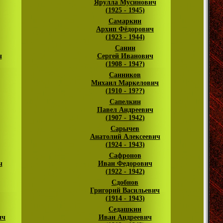
Ярулла Мусинович
(1925 - 1945)
Самаркин
Архип Фёдорович
(1923 - 1944)
Санин
ч
Сергей Иванович
(1908 - 194?)
Санников
Михаил Маркелович
(1910 - 19??)
Сапелкин
Павел Андреевич
(1907 - 1942)
Сарычев
Анатолий Алексеевич
(1924 - 1943)
Сафронов
ч
Иван Федорович
(1922 - 1942)
Сдобнов
Григорий Васильевич
(1914 - 1943)
Седашкин
ич
Иван Андреевич