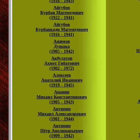
(1916 - 1943)
Айгубов
Курбан Магомедович
(1922 - 1941)
Айгубов
Курбанкади Магомедович
(1916 - 1941)
Ажимов
Душака
Н
(1905 - 1942)
Акбулатов
Ахмет Гибатович
(1902 - 1972)
Алексеев
Анатолий Иванович
(1919 - 1945)
Ананин
Михаил Константинович
А
(1905 - 1943)
Антипин
Михаил Александрович
(1901 - 1944)
Антипин
Пётр Аполинарьевич
(1909 - 1942)