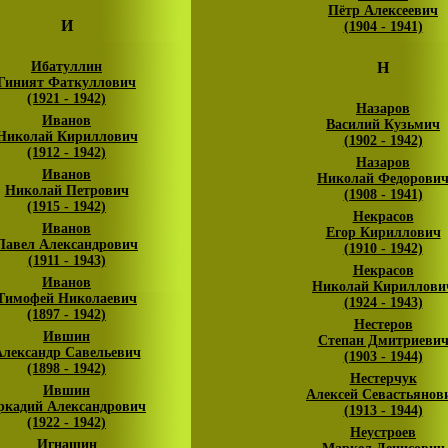
Пётр Алексеевич
И
(1904 - 1941)
Ибатуллин
Н
Гиният Фаткуллович
(1921 - 1942)
Назаров
Иванов
Василий Кузьмич
Николай Кириллович
(1902 - 1942)
(1912 - 1942)
Назаров
Иванов
Николай Федорови
Николай Петрович
(1908 - 1941)
(1915 - 1942)
Некрасов
Иванов
Егор Кириллович
Павел Александрович
(1910 - 1942)
(1911 - 1943)
Некрасов
Иванов
Николай Кириллови
Тимофей Николаевич
(1924 - 1943)
(1897 - 1942)
Нестеров
Ившин
Степан Дмитриеви
лександр Савельевич
(1903 - 1944)
(1898 - 1942)
Нестерчук
Ившин
Алексей Севастьянов
ркадий Александрович
(1913 - 1944)
(1922 - 1942)
Неустроев
Игнашин