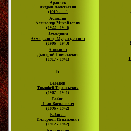
Ардяков
Андрей Леонтьевич
(1910 - ....)
Асташин
Александр Михайлович
(1922 - 1944)
Ахмедшин
Ахмедкашиф Муфаздалович
(1906 - 1943)
Ашмарин
Дмитрий Николаевич
С
(1917 - 1941)
Б
Бабаков
Тимофей Терентьевич
(1907 - 1941)
Бабин
Иван Васильевич
(1896 - 1942)
Бабинов
Илларион Игнатьевич
(1912 - 1942)
Баранников