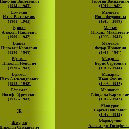
Николай Васильевич
Георгий Васильевич
(1914 - 1943)
(1911 - 1942)
Ермохин
Малкова
Илья Васильевич
Нина Федоровна
(1901 - 1941)
(1915 - 2009)
Ершов
Малых
Алексей Павлович
Михаил Михайлови
(1909 - 1942)
(1906 - 1941)
Еськов
Мамонов
Николай Карпович
Федор Иванович
(1920 - 1941)
(1911 - 1941)
Ефимов
Мандрик
Николай Ионович
Борис Сергеевич
(1920 - 1943)
(1910 - 1944)
Ефимов
Мандрик
Пётр Александрович
Иван Фомич
(1912 - 1942)
(1905 - 194?)
Ефремов
Маннапов
Иосиф Ефремович
Гайнулла Каримови
(1915 - 1943)
(1914 - 1942)
Мансуров
Сергей Павлович
Ж
(191? - 1943)
Маракушин
Жмуров
Александр Тимофеев
Николай Степанович