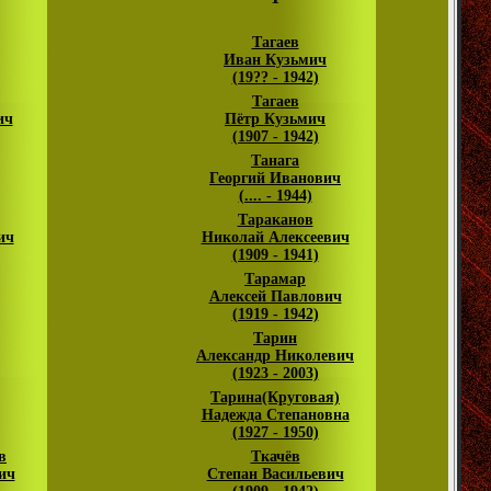
Тагаев
Иван Кузьмич
(19?? - 1942)
Тагаев
ич
Пётр Кузьмич
(1907 - 1942)
Танага
Георгий Иванович
(.... - 1944)
Тараканов
ич
Николай Алексеевич
(1909 - 1941)
Тарамар
Алексей Павлович
(1919 - 1942)
Тарин
Александр Николевич
(1923 - 2003)
Тарина(Круговая)
Надежда Степановна
(1927 - 1950)
в
Ткачёв
ич
Степан Васильевич