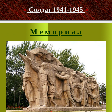
Солдат 1941-1945
М е м о р и а л