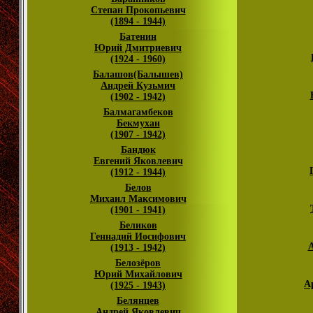
Степан Прокопьевич
(1894 - 1944)
Батенин
Юрий Дмитриевич
(1924 - 1960)
Балашов(Балышев)
Андрей Кузьмич
(1902 - 1942)
Балмагамбеков
Бекмухан
(1907 - 1942)
Бандюк
Евгений Яковлевич
(1912 - 1944)
Белов
Михаил Максимович
(1901 - 1941)
Беликов
Геннадий Иосифович
А
(1913 - 1942)
Белозёров
Юрий Михайлович
А
(1925 - 1943)
Белянцев
Андрей Яковлевич